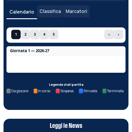
Classifica
Marcatori
Calendario
1
2
3
4
5
‹
›
Giornata 1 — 2026-27
Nessun dato per questa giornata.
Legenda stati partita
Da giocare
In corso
Sospesa
Rinviata
Terminata
Leggi le News