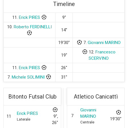
Timeline
11.
Erick PIRES
9''
10.
Roberto FERDINELLI
14''
19'30''
7.
Giovanni MARINO
12.
Francesco
19''
SCERVINO
11.
Erick PIRES
26''
7.
Michele SOLIMINI
31''
Bitonto Futsal Club
Atletico Canicattì
Giovanni
Erick PIRES
7
11
9'',
MARINO
19'30''
Laterale
26''
Centrale