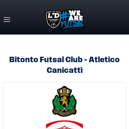
Skip to main content
HOME
»
BITONTO FUTSAL CLUB – ATLETICO CANICATTÌ
Bitonto Futsal Club – Atletico
Canicattì