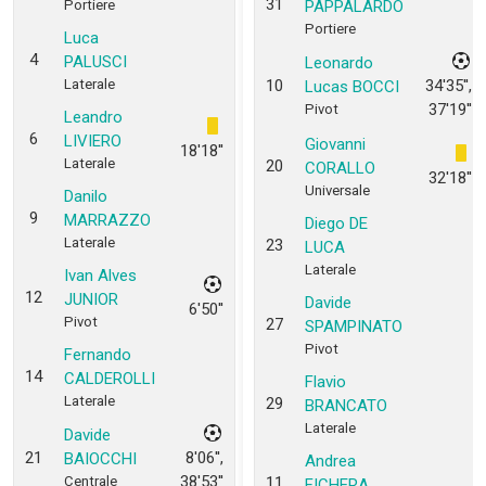
31
Portiere
PAPPALARDO
Portiere
Luca
4
PALUSCI
Leonardo
Laterale
10
34'35'',
Lucas BOCCI
37'19''
Pivot
Leandro
6
LIVIERO
Giovanni
18'18''
Laterale
20
CORALLO
32'18''
Universale
Danilo
9
MARRAZZO
Diego DE
Laterale
23
LUCA
Laterale
Ivan Alves
12
JUNIOR
Davide
6'50''
Pivot
27
SPAMPINATO
Pivot
Fernando
14
CALDEROLLI
Flavio
Laterale
29
BRANCATO
Laterale
Davide
21
8'06'',
BAIOCCHI
Andrea
38'53''
Centrale
11
FICHERA