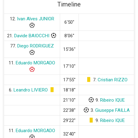
Timeline
12.
Ivan Alves JUNIOR
6'50''
21.
Davide BAIOCCHI
8'06''
77.
Diego RODRIGUEZ
15'36''
11.
Eduardo MORGADO
17'10''
17'55''
7.
Cristian RIZZO
6.
Leandro LIVIERO
18'18''
21'10''
9.
Ribeiro IQUE
22'38''
3.
Giuseppe FAILLA
29'22''
9.
Ribeiro IQUE
11.
Eduardo MORGADO
32'40''