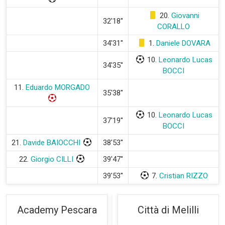
20.
Giovanni
32'18''
CORALLO
34'31''
1.
Daniele DOVARA
10.
Leonardo Lucas
34'35''
BOCCI
11.
Eduardo MORGADO
35'38''
10.
Leonardo Lucas
37'19''
BOCCI
21.
Davide BAIOCCHI
38'53''
22.
Giorgio CILLI
39'47''
39'53''
7.
Cristian RIZZO
Academy Pescara
Città di Melilli