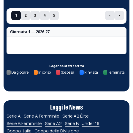
1
2
3
4
5
‹
›
Giornata 1 — 2026-27
Nessun dato per questa giornata.
Legenda stati partita
Da giocare
In corso
Sospesa
Rinviata
Terminata
Leggi le News
Serie A
Serie A Femminile
Serie A2 Élite
Serie B Femminile
Serie A2
Serie B
Under 19
Coppa Italia
Coppa della Divisione