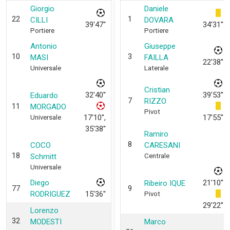
Giorgio
Daniele
22
1
CILLI
DOVARA
39'47''
34'31''
Portiere
Portiere
Antonio
Giuseppe
10
3
MASI
FAILLA
22'38''
Universale
Laterale
Cristian
32'40''
39'53''
Eduardo
7
RIZZO
11
MORGADO
Pivot
17'10'',
17'55''
Universale
35'38''
Ramiro
8
COCO
CARESANI
18
Schmitt
Centrale
Universale
Diego
21'10''
Ribeiro IQUE
77
9
RODRIGUEZ
15'36''
Pivot
29'22''
Lorenzo
32
MODESTI
Marco