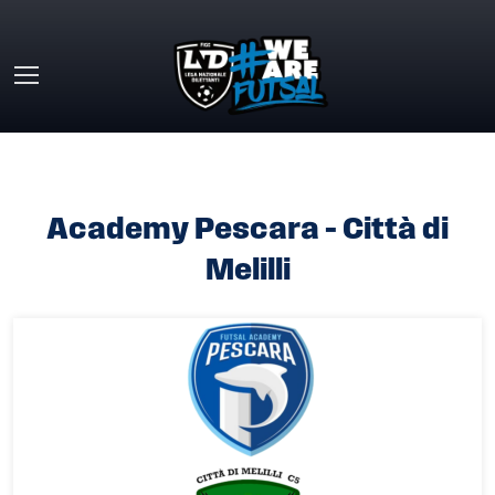
Skip to main content
HOME
»
ACADEMY PESCARA – CITTÀ DI MELILLI
Academy Pescara – Città di
Melilli