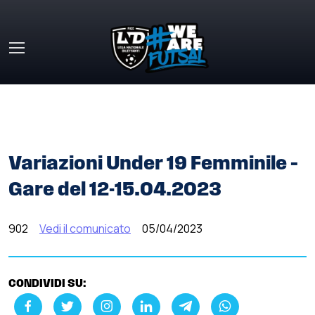
Skip to main content
HOME
»
COMUNICATI STAMPA
»
VARIAZIONI UNDER 19
FEMMINILE – GARE DEL 12-15.04.2023
Variazioni Under 19 Femminile –
Gare del 12-15.04.2023
902
Vedi il comunicato
05/04/2023
CONDIVIDI SU: