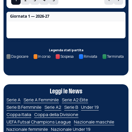
Giornata 1 — 2026-27
Nessun dato per questa giornata.
Legenda stati partita
Da giocare
In corso
Sospesa
Rinviata
Terminata
Leggi le News
Serie A
Serie A Femminile
Serie A2 Élite
Serie B Femminile
Serie A2
Serie B
Under 19
Coppa Italia
Coppa della Divisione
UEFA Futsal Champions League
Nazionale maschile
Nazionale femminile
Nazionale Under 19