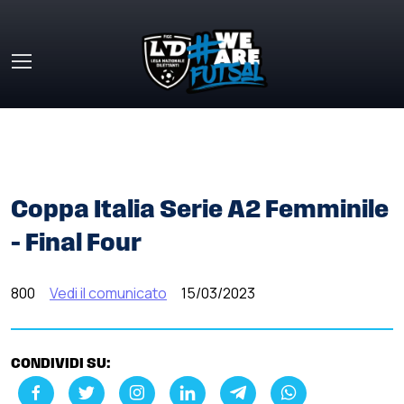
Skip to main content
HOME
»
COMUNICATI STAMPA
»
COPPA ITALIA SERIE A2
FEMMINILE – FINAL FOUR
Coppa Italia Serie A2 Femminile
– Final Four
800
Vedi il comunicato
15/03/2023
CONDIVIDI SU: