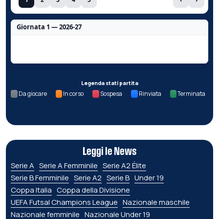
Giornata 1 — 2026-27
Nessun dato per questa giornata.
Legenda stati partita
Da giocare
In corso
Sospesa
Rinviata
Terminata
Leggi le News
Serie A
Serie A Femminile
Serie A2 Élite
Serie B Femminile
Serie A2
Serie B
Under 19
Coppa Italia
Coppa della Divisione
UEFA Futsal Champions League
Nazionale maschile
Nazionale femminile
Nazionale Under 19