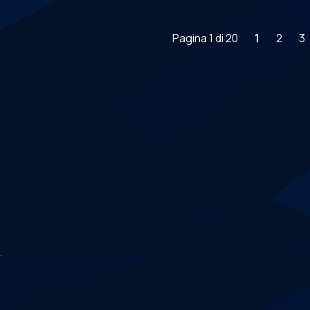
Pagina 1 di 20
1
2
3