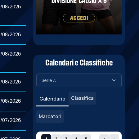
7/08/2026
7/08/2026
/08/2026
Calendari e Classifiche
/08/2026
Classifica
Calendario
/08/2026
Marcatori
0/07/2026
1
2
3
4
5
‹
›