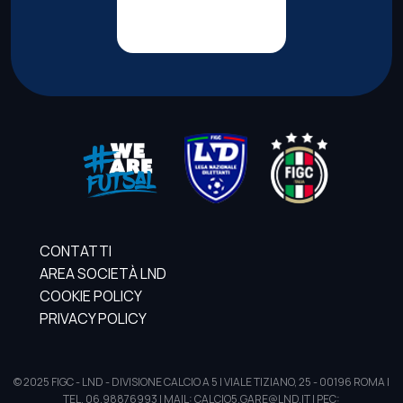
CONTATTI
AREA SOCIETÀ LND
COOKIE POLICY
PRIVACY POLICY
© 2025 FIGC - LND - DIVISIONE CALCIO A 5 | VIALE TIZIANO, 25 - 00196 ROMA |
TEL. 06.98876993 | MAIL: CALCIO5.GARE@LND.IT | PEC: