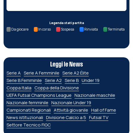
Legenda stati partita
Da giocare
In corso
Sospesa
Rinviata
Terminata
Leggi le News
Serie A
Serie A Femminile
Serie A2 Élite
Serie B Femminile
Serie A2
Serie B
Under 19
Coppa Italia
Coppa della Divisione
UEFA Futsal Champions League
Nazionale maschile
Nazionale femminile
Nazionale Under 19
Campionati Regionali
Attività giovanile
Hall of Fame
News istituzionali
Divisione Calcio a 5
Futsal TV
Settore Tecnico FIGC