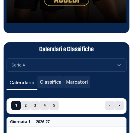
Calendari e Classifiche
Classifica
Marcatori
Calendario
1
2
3
4
5
‹
›
Giornata 1 — 2026-27
Nessun dato per questa giornata.