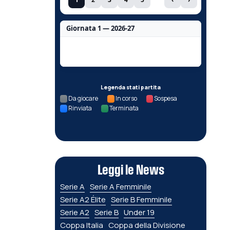
Giornata 1 — 2026-27
Nessun dato per questa giornata.
Legenda stati partita
Da giocare
In corso
Sospesa
Rinviata
Terminata
Leggi le News
Serie A
Serie A Femminile
Serie A2 Élite
Serie B Femminile
Serie A2
Serie B
Under 19
Coppa Italia
Coppa della Divisione