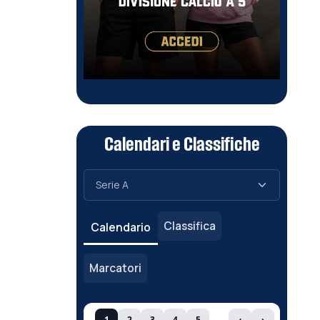
Calendari e Classifiche
Classifica
Calendario
Marcatori
1
2
3
4
5
‹
›