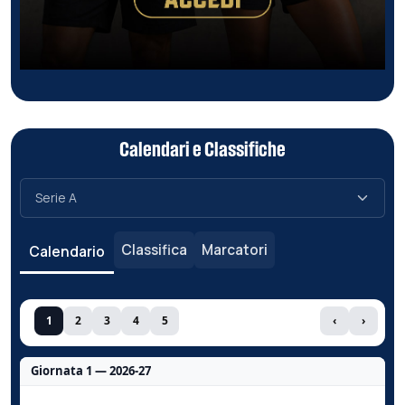
Calendari e Classifiche
Classifica
Marcatori
Calendario
1
2
3
4
5
‹
›
Giornata 1 — 2026-27
Nessun dato per questa giornata.