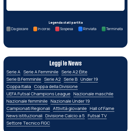
Legenda stati partita
Da giocare
In corso
Sospesa
Rinviata
Terminata
Leggi le News
Serie A
Serie A Femminile
Serie A2 Élite
Serie B Femminile
Serie A2
Serie B
Under 19
Coppa Italia
Coppa della Divisione
UEFA Futsal Champions League
Nazionale maschile
Nazionale femminile
Nazionale Under 19
Campionati Regionali
Attività giovanile
Hall of Fame
News istituzionali
Divisione Calcio a 5
Futsal TV
Settore Tecnico FIGC