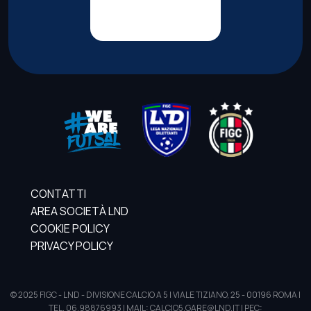
CONTATTI
AREA SOCIETÀ LND
COOKIE POLICY
PRIVACY POLICY
© 2025 FIGC - LND - DIVISIONE CALCIO A 5 | VIALE TIZIANO, 25 - 00196 ROMA |
TEL. 06.98876993 | MAIL: CALCIO5.GARE@LND.IT | PEC: