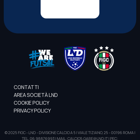
CONTATTI
AREA SOCIETÀ LND
COOKIE POLICY
PRIVACY POLICY
© 2025 FIGC - LND - DIVISIONE CALCIO A 5 | VIALE TIZIANO, 25 - 00196 ROMA |
TEL. 06.98876993 | MAIL: CALCIO5.GARE@LND.IT | PEC: