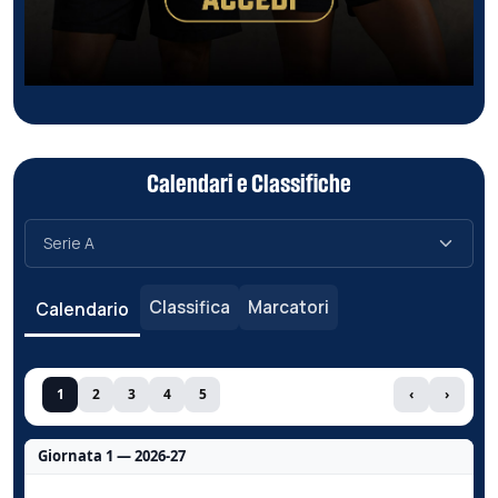
Calendari e Classifiche
Classifica
Marcatori
Calendario
1
2
3
4
5
‹
›
Giornata 1 — 2026-27
Nessun dato per questa giornata.