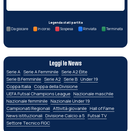
Legenda stati partita
Da giocare
In corso
Sospesa
Rinviata
Terminata
Leggi le News
Serie A
Serie A Femminile
Serie A2 Élite
Serie B Femminile
Serie A2
Serie B
Under 19
Coppa Italia
Coppa della Divisione
UEFA Futsal Champions League
Nazionale maschile
Nazionale femminile
Nazionale Under 19
Campionati Regionali
Attività giovanile
Hall of Fame
News istituzionali
Divisione Calcio a 5
Futsal TV
Settore Tecnico FIGC