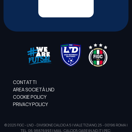
CONTATTI
AREA SOCIETÀ LND
COOKIE POLICY
PRIVACY POLICY
© 2025 FIGC - LND - DIVISIONE CALCIO A 5 | VIALE TIZIANO, 25 - 00196 ROMA |
TEL. 06.98876993 | MAIL: CALCIO5.GARE@LND.IT | PEC: