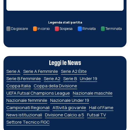
Legenda stati partita
Da giocare
In corso
Sospesa
Rinviata
Terminata
Leggi le News
Serie A
Serie A Femminile
Serie A2 Élite
Serie B Femminile
Serie A2
Serie B
Under 19
Coppa Italia
Coppa della Divisione
UEFA Futsal Champions League
Nazionale maschile
Nazionale femminile
Nazionale Under 19
Campionati Regionali
Attività giovanile
Hall of Fame
News istituzionali
Divisione Calcio a 5
Futsal TV
Settore Tecnico FIGC