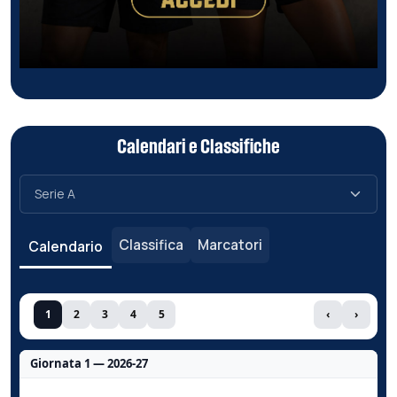
Calendari e Classifiche
Classifica
Marcatori
Calendario
1
2
3
4
5
‹
›
Giornata 1 — 2026-27
Nessun dato per questa giornata.