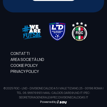
CONTATTI
AREA SOCIETÀ LND
COOKIE POLICY
PRIVACY POLICY
© 2025 FIGC - LND - DIVISIONE CALCIO A 5 | VIALE TIZIANO, 25 - 00196 ROMA |
TEL. 06.98876993 | MAIL: CALCIO5.GARE@LND.IT | PEC:
SEGRETERIAGENERALE@PEC.DIVISIONECALCIOA5.IT
Powered by