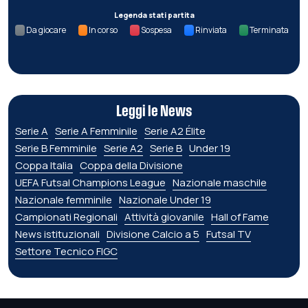
Legenda stati partita
Da giocare
In corso
Sospesa
Rinviata
Terminata
Leggi le News
Serie A
Serie A Femminile
Serie A2 Élite
Serie B Femminile
Serie A2
Serie B
Under 19
Coppa Italia
Coppa della Divisione
UEFA Futsal Champions League
Nazionale maschile
Nazionale femminile
Nazionale Under 19
Campionati Regionali
Attività giovanile
Hall of Fame
News istituzionali
Divisione Calcio a 5
Futsal TV
Settore Tecnico FIGC