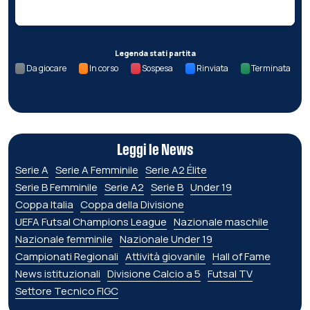
Legenda stati partita
Da giocare
In corso
Sospesa
Rinviata
Terminata
Leggi le News
Serie A
Serie A Femminile
Serie A2 Élite
Serie B Femminile
Serie A2
Serie B
Under 19
Coppa Italia
Coppa della Divisione
UEFA Futsal Champions League
Nazionale maschile
Nazionale femminile
Nazionale Under 19
Campionati Regionali
Attività giovanile
Hall of Fame
News istituzionali
Divisione Calcio a 5
Futsal TV
Settore Tecnico FIGC