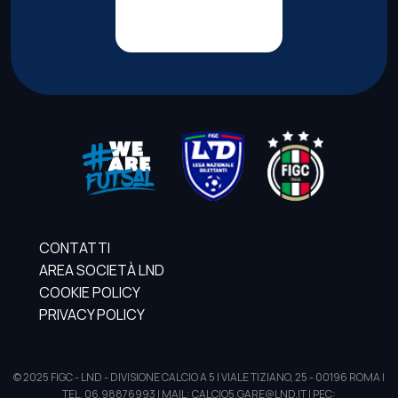
CONTATTI
AREA SOCIETÀ LND
COOKIE POLICY
PRIVACY POLICY
© 2025 FIGC - LND - DIVISIONE CALCIO A 5 | VIALE TIZIANO, 25 - 00196 ROMA |
TEL. 06.98876993 | MAIL: CALCIO5.GARE@LND.IT | PEC: