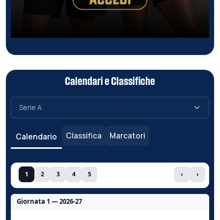
Calendari e Classifiche
Classifica
Marcatori
Calendario
1
2
3
4
5
‹
›
Giornata 1 — 2026-27
Nessun dato per questa giornata.