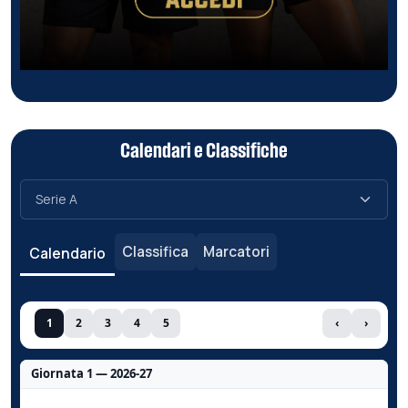
Calendari e Classifiche
Classifica
Marcatori
Calendario
1
2
3
4
5
‹
›
Giornata 1 — 2026-27
Nessun dato per questa giornata.