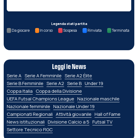
Legenda stati partita
Da giocare
In corso
Sospesa
Rinviata
Terminata
Leggi le News
Serie A
Serie A Femminile
Serie A2 Élite
Serie B Femminile
Serie A2
Serie B
Under 19
Coppa Italia
Coppa della Divisione
UEFA Futsal Champions League
Nazionale maschile
Nazionale femminile
Nazionale Under 19
Campionati Regionali
Attività giovanile
Hall of Fame
News istituzionali
Divisione Calcio a 5
Futsal TV
Settore Tecnico FIGC