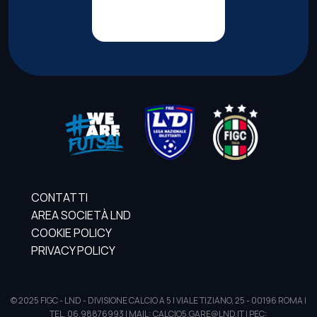
CONTATTI
AREA SOCIETÀ LND
COOKIE POLICY
PRIVACY POLICY
© 2025 FIGC - LND - DIVISIONE CALCIO A 5 | VIALE TIZIANO, 25 - 00196 ROMA |
TEL. 06.98876993 | MAIL: CALCIO5.GARE@LND.IT | PEC: