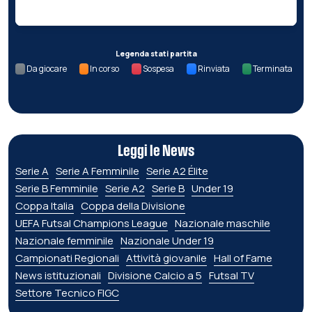
Legenda stati partita
Da giocare
In corso
Sospesa
Rinviata
Terminata
Leggi le News
Serie A
Serie A Femminile
Serie A2 Élite
Serie B Femminile
Serie A2
Serie B
Under 19
Coppa Italia
Coppa della Divisione
UEFA Futsal Champions League
Nazionale maschile
Nazionale femminile
Nazionale Under 19
Campionati Regionali
Attività giovanile
Hall of Fame
News istituzionali
Divisione Calcio a 5
Futsal TV
Settore Tecnico FIGC