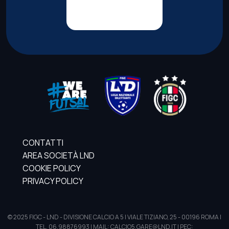
CONTATTI
AREA SOCIETÀ LND
COOKIE POLICY
PRIVACY POLICY
© 2025 FIGC - LND - DIVISIONE CALCIO A 5 | VIALE TIZIANO, 25 - 00196 ROMA |
TEL. 06.98876993 | MAIL: CALCIO5.GARE@LND.IT | PEC: