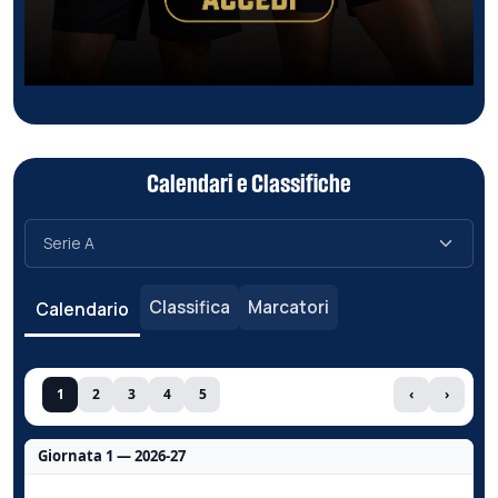
Calendari e Classifiche
Classifica
Marcatori
Calendario
1
2
3
4
5
‹
›
Giornata 1 — 2026-27
Nessun dato per questa giornata.