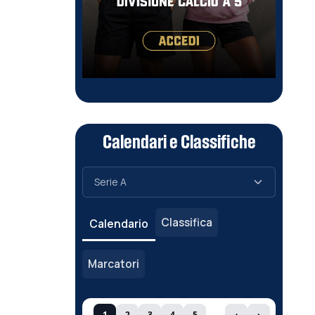
Calendari e Classifiche
Classifica
Calendario
Marcatori
1
2
3
4
5
‹
›