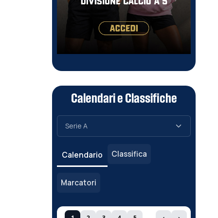
Calendari e Classifiche
Classifica
Calendario
Marcatori
1
2
3
4
5
‹
›