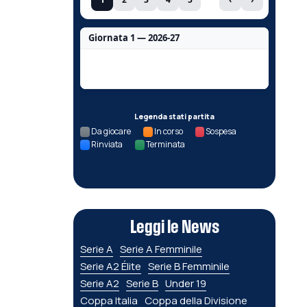
Giornata 1 — 2026-27
Nessun dato per questa giornata.
Legenda stati partita
Da giocare
In corso
Sospesa
Rinviata
Terminata
Leggi le News
Serie A
Serie A Femminile
Serie A2 Élite
Serie B Femminile
Serie A2
Serie B
Under 19
Coppa Italia
Coppa della Divisione