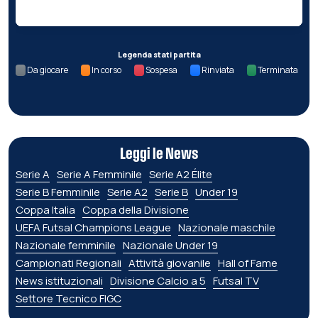
Legenda stati partita
Da giocare
In corso
Sospesa
Rinviata
Terminata
Leggi le News
Serie A
Serie A Femminile
Serie A2 Élite
Serie B Femminile
Serie A2
Serie B
Under 19
Coppa Italia
Coppa della Divisione
UEFA Futsal Champions League
Nazionale maschile
Nazionale femminile
Nazionale Under 19
Campionati Regionali
Attività giovanile
Hall of Fame
News istituzionali
Divisione Calcio a 5
Futsal TV
Settore Tecnico FIGC