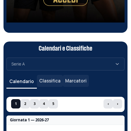
Calendari e Classifiche
Classifica
Marcatori
Calendario
1
2
3
4
5
‹
›
Giornata 1 — 2026-27
Nessun dato per questa giornata.