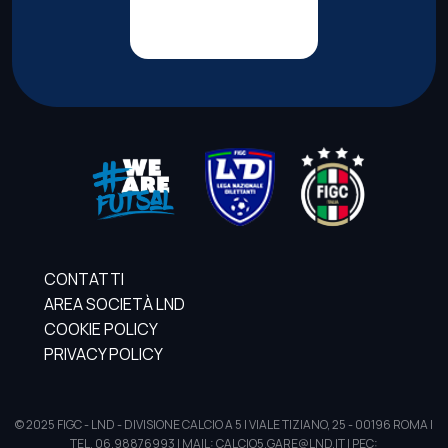
CONTATTI
AREA SOCIETÀ LND
COOKIE POLICY
PRIVACY POLICY
© 2025 FIGC - LND - DIVISIONE CALCIO A 5 | VIALE TIZIANO, 25 - 00196 ROMA |
TEL. 06.98876993 | MAIL: CALCIO5.GARE@LND.IT | PEC: