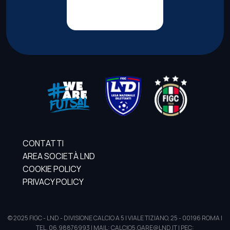
CONTATTI
AREA SOCIETÀ LND
COOKIE POLICY
PRIVACY POLICY
© 2025 FIGC - LND - DIVISIONE CALCIO A 5 | VIALE TIZIANO, 25 - 00196 ROMA |
TEL. 06.98876993 | MAIL: CALCIO5.GARE@LND.IT | PEC: