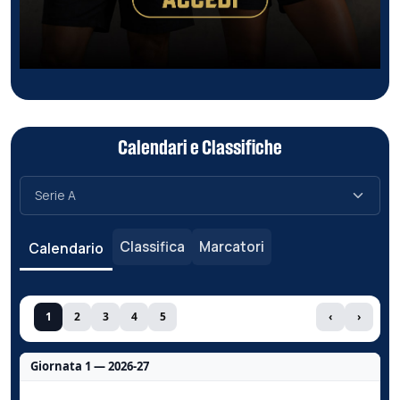
Calendari e Classifiche
Classifica
Marcatori
Calendario
1
2
3
4
5
‹
›
Giornata 1 — 2026-27
Nessun dato per questa giornata.