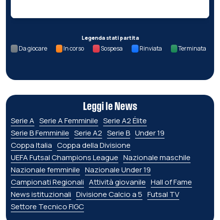
Legenda stati partita
Da giocare
In corso
Sospesa
Rinviata
Terminata
Leggi le News
Serie A
Serie A Femminile
Serie A2 Élite
Serie B Femminile
Serie A2
Serie B
Under 19
Coppa Italia
Coppa della Divisione
UEFA Futsal Champions League
Nazionale maschile
Nazionale femminile
Nazionale Under 19
Campionati Regionali
Attività giovanile
Hall of Fame
News istituzionali
Divisione Calcio a 5
Futsal TV
Settore Tecnico FIGC