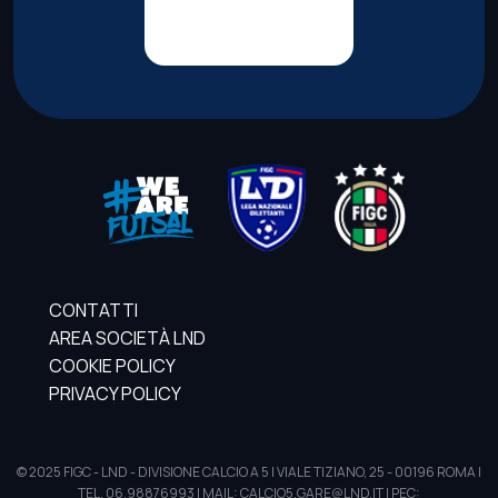
CONTATTI
AREA SOCIETÀ LND
COOKIE POLICY
PRIVACY POLICY
© 2025 FIGC - LND - DIVISIONE CALCIO A 5 | VIALE TIZIANO, 25 - 00196 ROMA |
TEL. 06.98876993 | MAIL: CALCIO5.GARE@LND.IT | PEC: