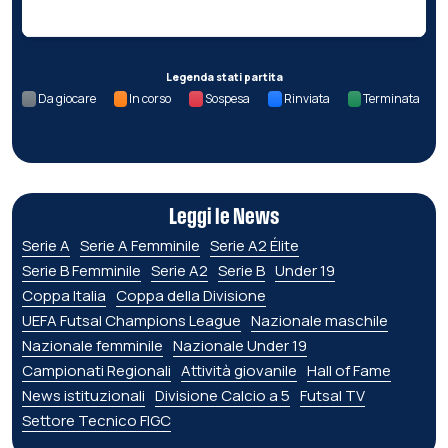
Legenda stati partita
Da giocare
In corso
Sospesa
Rinviata
Terminata
Leggi le News
Serie A
Serie A Femminile
Serie A2 Élite
Serie B Femminile
Serie A2
Serie B
Under 19
Coppa Italia
Coppa della Divisione
UEFA Futsal Champions League
Nazionale maschile
Nazionale femminile
Nazionale Under 19
Campionati Regionali
Attività giovanile
Hall of Fame
News istituzionali
Divisione Calcio a 5
Futsal TV
Settore Tecnico FIGC