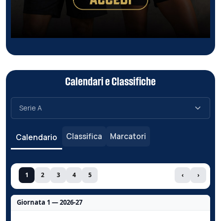
Calendari e Classifiche
Classifica
Marcatori
Calendario
1
2
3
4
5
‹
›
Giornata 1 — 2026-27
Nessun dato per questa giornata.