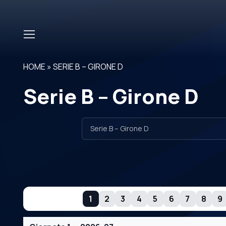
Skip to main content
HOME
»
SERIE B – GIRONE D
Serie B – Girone D
GIORNATE
1
2
3
4
5
6
7
8
9