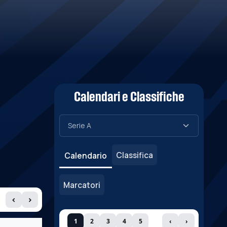
Calendari e Classifiche
Classifica
Calendario
Marcatori
‹
›
1
2
3
4
5
‹
›