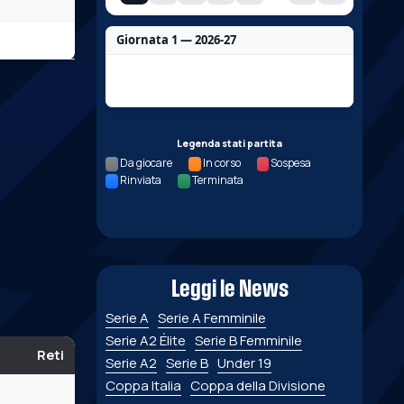
Giornata 1 — 2026-27
Nessun dato per questa giornata.
Legenda stati partita
Da giocare
In corso
Sospesa
Rinviata
Terminata
Leggi le News
Serie A
Serie A Femminile
Serie A2 Élite
Serie B Femminile
Reti
Serie A2
Serie B
Under 19
Coppa Italia
Coppa della Divisione