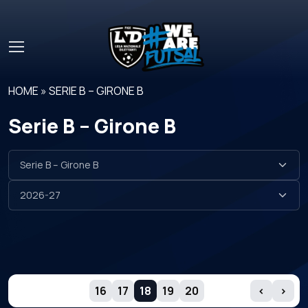
Skip to main content
HOME
»
SERIE B – GIRONE B
Serie B – Girone B
GIORNATE
16
17
18
19
20
‹
›