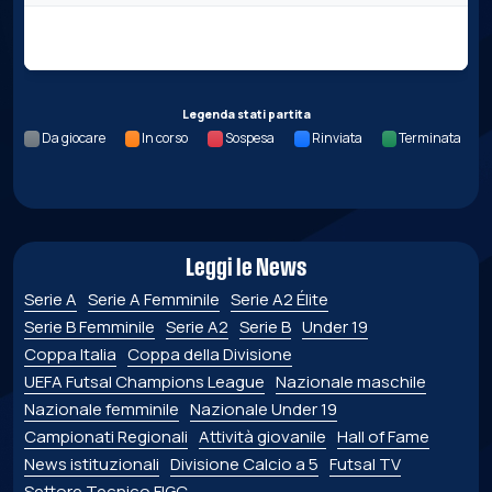
Nessun dato per questa giornata.
Legenda stati partita
Da giocare
In corso
Sospesa
Rinviata
Terminata
Leggi le News
Serie A
Serie A Femminile
Serie A2 Élite
Serie B Femminile
Serie A2
Serie B
Under 19
Coppa Italia
Coppa della Divisione
UEFA Futsal Champions League
Nazionale maschile
Nazionale femminile
Nazionale Under 19
Campionati Regionali
Attività giovanile
Hall of Fame
News istituzionali
Divisione Calcio a 5
Futsal TV
Settore Tecnico FIGC