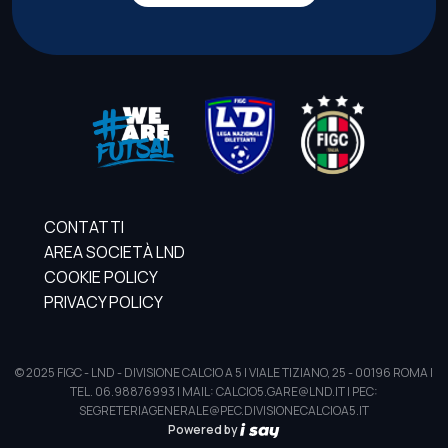
CONTATTI
AREA SOCIETÀ LND
COOKIE POLICY
PRIVACY POLICY
© 2025 FIGC - LND - DIVISIONE CALCIO A 5 | VIALE TIZIANO, 25 - 00196 ROMA |
TEL. 06.98876993 | MAIL: CALCIO5.GARE@LND.IT | PEC:
SEGRETERIAGENERALE@PEC.DIVISIONECALCIOA5.IT
Powered by