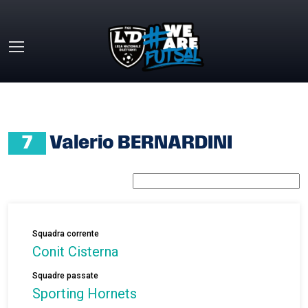
Skip to main content
HOME
»
VALERIO BERNARDINI
7
Valerio BERNARDINI
Squadra corrente
Conit Cisterna
Squadre passate
Sporting Hornets