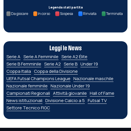
Legenda stati partita
Da giocare
In corso
Sospesa
Rinviata
Terminata
Leggi le News
Serie A
Serie A Femminile
Serie A2 Élite
Serie B Femminile
Serie A2
Serie B
Under 19
Coppa Italia
Coppa della Divisione
UEFA Futsal Champions League
Nazionale maschile
Nazionale femminile
Nazionale Under 19
Campionati Regionali
Attività giovanile
Hall of Fame
News istituzionali
Divisione Calcio a 5
Futsal TV
Settore Tecnico FIGC