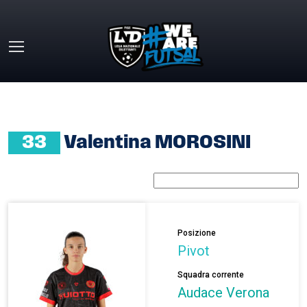
Skip to main content
HOME
»
VALENTINA MOROSINI
33
Valentina MOROSINI
Posizione
Pivot
Squadra corrente
Audace Verona