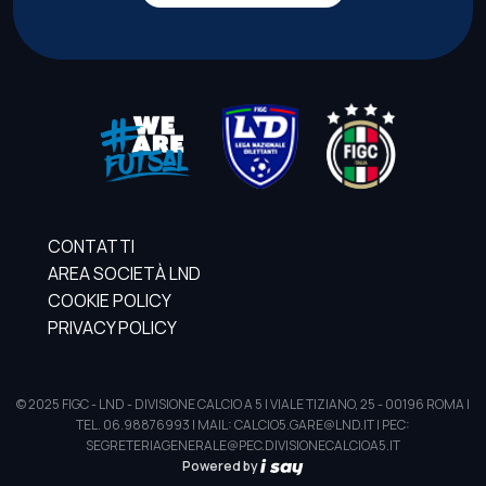
CONTATTI
AREA SOCIETÀ LND
COOKIE POLICY
PRIVACY POLICY
© 2025 FIGC - LND - DIVISIONE CALCIO A 5 | VIALE TIZIANO, 25 - 00196 ROMA |
TEL. 06.98876993 | MAIL: CALCIO5.GARE@LND.IT | PEC:
SEGRETERIAGENERALE@PEC.DIVISIONECALCIOA5.IT
Powered by