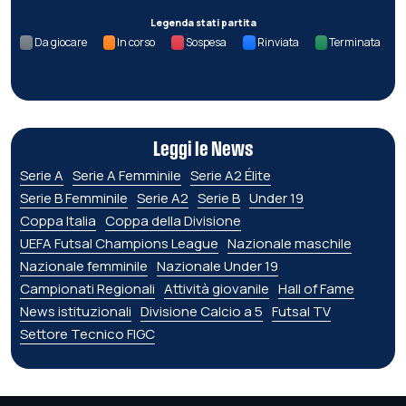
Legenda stati partita
Da giocare
In corso
Sospesa
Rinviata
Terminata
Leggi le News
Serie A
Serie A Femminile
Serie A2 Élite
Serie B Femminile
Serie A2
Serie B
Under 19
Coppa Italia
Coppa della Divisione
UEFA Futsal Champions League
Nazionale maschile
Nazionale femminile
Nazionale Under 19
Campionati Regionali
Attività giovanile
Hall of Fame
News istituzionali
Divisione Calcio a 5
Futsal TV
Settore Tecnico FIGC