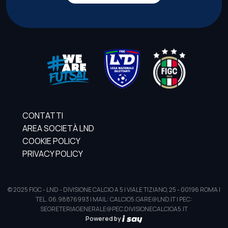
CONTATTI
AREA SOCIETÀ LND
COOKIE POLICY
PRIVACY POLICY
© 2025 FIGC - LND - DIVISIONE CALCIO A 5 | VIALE TIZIANO, 25 - 00196 ROMA |
TEL. 06.98876993 | MAIL: CALCIO5.GARE@LND.IT | PEC:
SEGRETERIAGENERALE@PEC.DIVISIONECALCIOA5.IT
Powered by