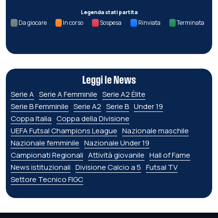
Legenda stati partita
Da giocare
In corso
Sospesa
Rinviata
Terminata
Leggi le News
Serie A
Serie A Femminile
Serie A2 Élite
Serie B Femminile
Serie A2
Serie B
Under 19
Coppa Italia
Coppa della Divisione
UEFA Futsal Champions League
Nazionale maschile
Nazionale femminile
Nazionale Under 19
Campionati Regionali
Attività giovanile
Hall of Fame
News istituzionali
Divisione Calcio a 5
Futsal TV
Settore Tecnico FIGC