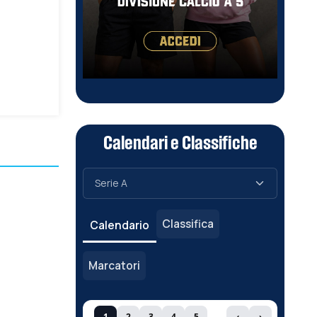
Calendari e Classifiche
Classifica
Calendario
Marcatori
1
2
3
4
5
‹
›