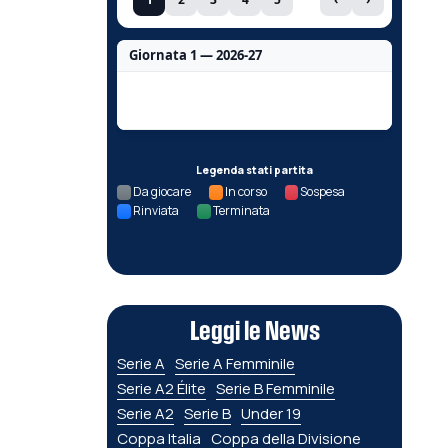
Giornata 1 — 2026-27
Nessun dato per questa giornata.
Legenda stati partita
Da giocare
In corso
Sospesa
Rinviata
Terminata
Leggi le News
Serie A
Serie A Femminile
Serie A2 Élite
Serie B Femminile
Serie A2
Serie B
Under 19
Coppa Italia
Coppa della Divisione