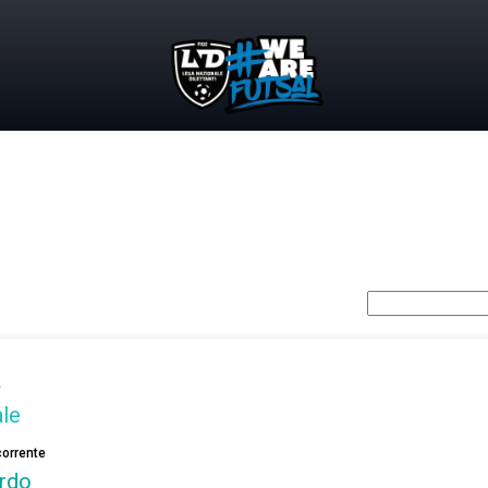
e
ale
orrente
rdo