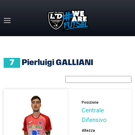
Skip to main content
HOME
»
PIERLUIGI GALLIANI
7
Pierluigi GALLIANI
Posizione
Centrale
Difensivo
Altezza