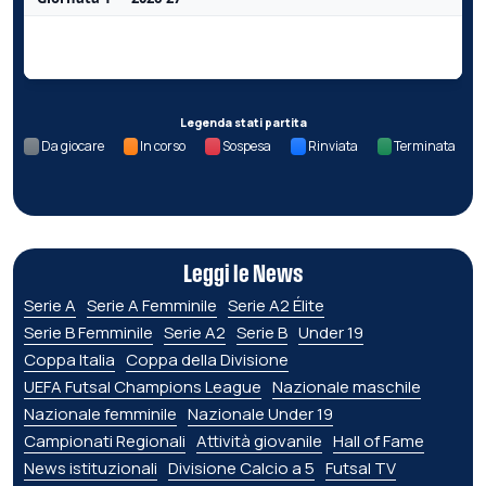
Nessun dato per questa giornata.
Legenda stati partita
Da giocare
In corso
Sospesa
Rinviata
Terminata
Leggi le News
Serie A
Serie A Femminile
Serie A2 Élite
Serie B Femminile
Serie A2
Serie B
Under 19
Coppa Italia
Coppa della Divisione
UEFA Futsal Champions League
Nazionale maschile
Nazionale femminile
Nazionale Under 19
Campionati Regionali
Attività giovanile
Hall of Fame
News istituzionali
Divisione Calcio a 5
Futsal TV