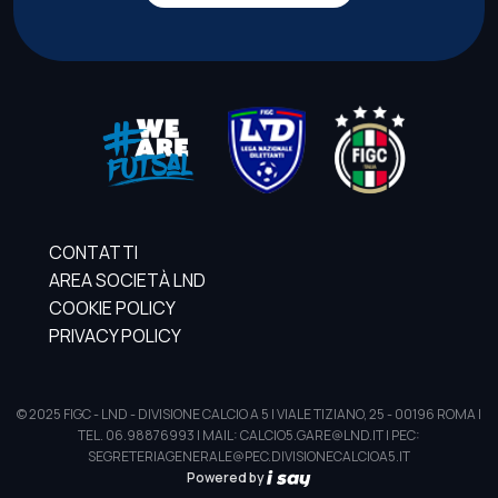
CONTATTI
AREA SOCIETÀ LND
COOKIE POLICY
PRIVACY POLICY
© 2025 FIGC - LND - DIVISIONE CALCIO A 5 | VIALE TIZIANO, 25 - 00196 ROMA |
TEL. 06.98876993 | MAIL: CALCIO5.GARE@LND.IT | PEC:
SEGRETERIAGENERALE@PEC.DIVISIONECALCIOA5.IT
Powered by