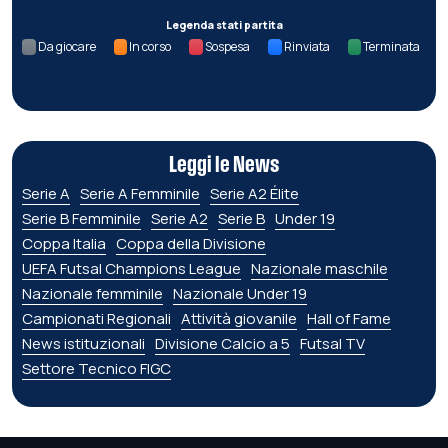
Legenda stati partita
Da giocare
In corso
Sospesa
Rinviata
Terminata
Leggi le News
Serie A
Serie A Femminile
Serie A2 Élite
Serie B Femminile
Serie A2
Serie B
Under 19
Coppa Italia
Coppa della Divisione
UEFA Futsal Champions League
Nazionale maschile
Nazionale femminile
Nazionale Under 19
Campionati Regionali
Attività giovanile
Hall of Fame
News istituzionali
Divisione Calcio a 5
Futsal TV
Settore Tecnico FIGC