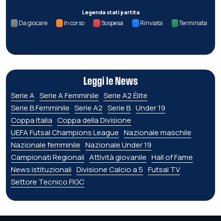
Legenda stati partita
Da giocare
In corso
Sospesa
Rinviata
Terminata
Leggi le News
Serie A
Serie A Femminile
Serie A2 Élite
Serie B Femminile
Serie A2
Serie B
Under 19
Coppa Italia
Coppa della Divisione
UEFA Futsal Champions League
Nazionale maschile
Nazionale femminile
Nazionale Under 19
Campionati Regionali
Attività giovanile
Hall of Fame
News istituzionali
Divisione Calcio a 5
Futsal TV
Settore Tecnico FIGC