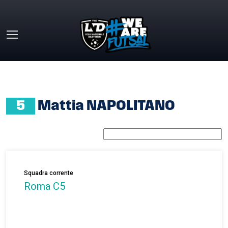
Skip to main content
HOME
»
MATTIA NAPOLITANO
5
Mattia NAPOLITANO
Squadra corrente
Roma C5