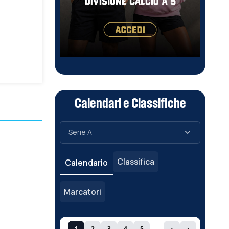
Calendari e Classifiche
Classifica
Calendario
Marcatori
1
2
3
4
5
‹
›