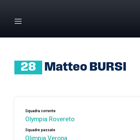
Skip to main content
HOME
»
MATTEO BURSI
28
Matteo BURSI
Squadra corrente
Olympia Rovereto
Squadre passate
Olimpia Verona