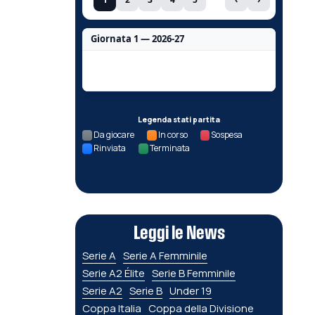
Giornata 1 — 2026-27
Nessun dato per questa giornata.
Legenda stati partita
Da giocare
In corso
Sospesa
Rinviata
Terminata
Leggi le News
Serie A
Serie A Femminile
Serie A2 Élite
Serie B Femminile
Serie A2
Serie B
Under 19
Coppa Italia
Coppa della Divisione