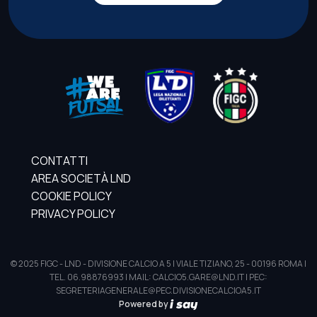
CONTATTI
AREA SOCIETÀ LND
COOKIE POLICY
PRIVACY POLICY
© 2025 FIGC - LND - DIVISIONE CALCIO A 5 | VIALE TIZIANO, 25 - 00196 ROMA |
TEL. 06.98876993 | MAIL: CALCIO5.GARE@LND.IT | PEC:
SEGRETERIAGENERALE@PEC.DIVISIONECALCIOA5.IT
Powered by