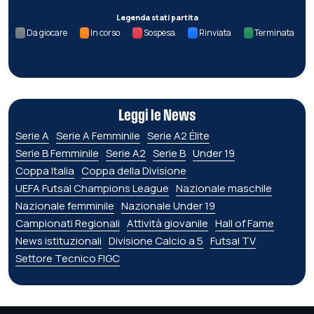
Legenda stati partita
Da giocare
In corso
Sospesa
Rinviata
Terminata
Leggi le News
Serie A
Serie A Femminile
Serie A2 Élite
Serie B Femminile
Serie A2
Serie B
Under 19
Coppa Italia
Coppa della Divisione
UEFA Futsal Champions League
Nazionale maschile
Nazionale femminile
Nazionale Under 19
Campionati Regionali
Attività giovanile
Hall of Fame
News istituzionali
Divisione Calcio a 5
Futsal TV
Settore Tecnico FIGC