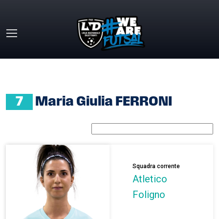
Skip to main content
HOME
»
MARIA GIULIA FERRONI
7
Maria Giulia FERRONI
Squadra corrente
Atletico
Foligno