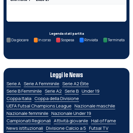
Nessun dato per questa giornata.
Legenda stati partita
Da giocare
In corso
Sospesa
Rinviata
Terminata
Leggi le News
Serie A
Serie A Femminile
Serie A2 Élite
Serie B Femminile
Serie A2
Serie B
Under 19
Coppa Italia
Coppa della Divisione
UEFA Futsal Champions League
Nazionale maschile
Nazionale femminile
Nazionale Under 19
Campionati Regionali
Attività giovanile
Hall of Fame
News istituzionali
Divisione Calcio a 5
Futsal TV