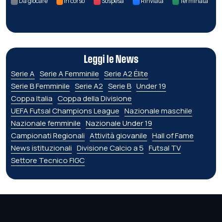
Da giocare
In corso
Sospesa
Rinviata
Terminata
Leggi le News
Serie A
Serie A Femminile
Serie A2 Élite
Serie B Femminile
Serie A2
Serie B
Under 19
Coppa Italia
Coppa della Divisione
UEFA Futsal Champions League
Nazionale maschile
Nazionale femminile
Nazionale Under 19
Campionati Regionali
Attività giovanile
Hall of Fame
News istituzionali
Divisione Calcio a 5
Futsal TV
Settore Tecnico FIGC