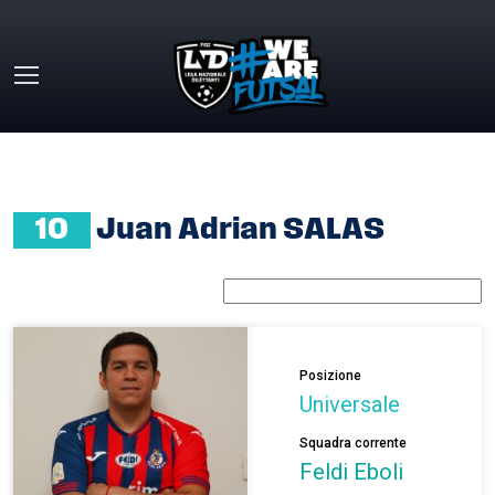
Skip to main content
HOME
»
JUAN ADRIAN SALAS
10
Juan Adrian SALAS
Posizione
Universale
Squadra corrente
Feldi Eboli