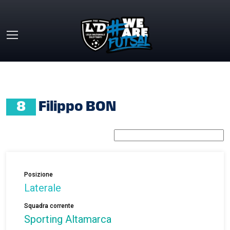
Skip to main content
HOME
»
FILIPPO BON
8
Filippo BON
Posizione
Laterale
Squadra corrente
Sporting Altamarca