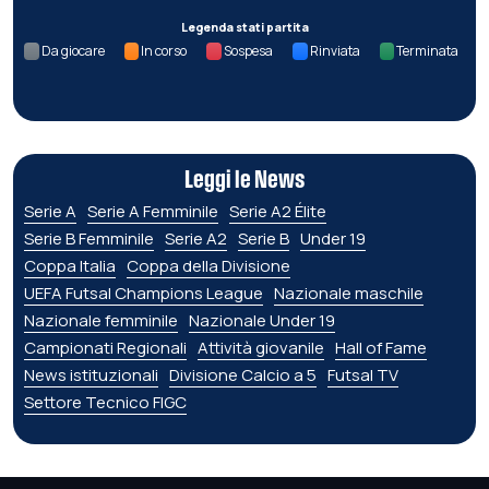
Legenda stati partita
Da giocare
In corso
Sospesa
Rinviata
Terminata
Leggi le News
Serie A
Serie A Femminile
Serie A2 Élite
Serie B Femminile
Serie A2
Serie B
Under 19
Coppa Italia
Coppa della Divisione
UEFA Futsal Champions League
Nazionale maschile
Nazionale femminile
Nazionale Under 19
Campionati Regionali
Attività giovanile
Hall of Fame
News istituzionali
Divisione Calcio a 5
Futsal TV
Settore Tecnico FIGC