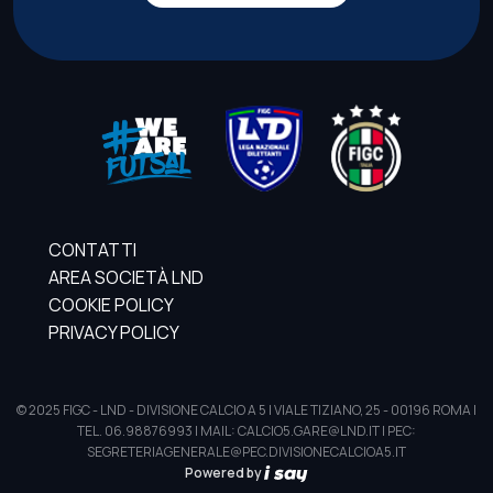
CONTATTI
AREA SOCIETÀ LND
COOKIE POLICY
PRIVACY POLICY
© 2025 FIGC - LND - DIVISIONE CALCIO A 5 | VIALE TIZIANO, 25 - 00196 ROMA |
TEL. 06.98876993 | MAIL: CALCIO5.GARE@LND.IT | PEC:
SEGRETERIAGENERALE@PEC.DIVISIONECALCIOA5.IT
Powered by