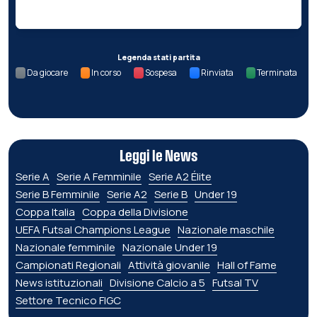
Nessun dato per questa giornata.
Legenda stati partita
Da giocare
In corso
Sospesa
Rinviata
Terminata
Leggi le News
Serie A
Serie A Femminile
Serie A2 Élite
Serie B Femminile
Serie A2
Serie B
Under 19
Coppa Italia
Coppa della Divisione
UEFA Futsal Champions League
Nazionale maschile
Nazionale femminile
Nazionale Under 19
Campionati Regionali
Attività giovanile
Hall of Fame
News istituzionali
Divisione Calcio a 5
Futsal TV
Settore Tecnico FIGC