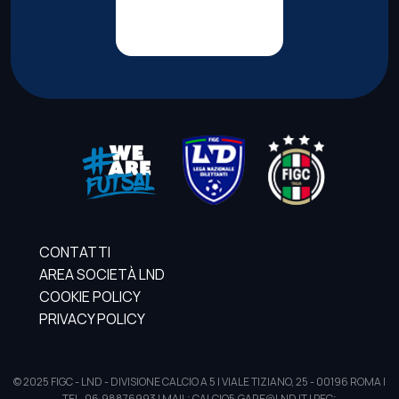
CONTATTI
AREA SOCIETÀ LND
COOKIE POLICY
PRIVACY POLICY
© 2025 FIGC - LND - DIVISIONE CALCIO A 5 | VIALE TIZIANO, 25 - 00196 ROMA |
TEL. 06.98876993 | MAIL: CALCIO5.GARE@LND.IT | PEC: