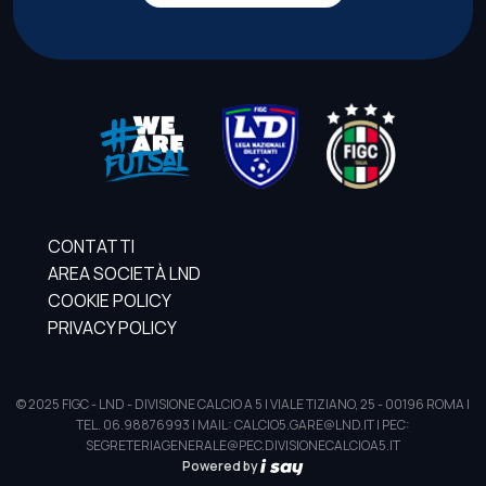
CONTATTI
AREA SOCIETÀ LND
COOKIE POLICY
PRIVACY POLICY
© 2025 FIGC - LND - DIVISIONE CALCIO A 5 | VIALE TIZIANO, 25 - 00196 ROMA |
TEL. 06.98876993 | MAIL: CALCIO5.GARE@LND.IT | PEC:
SEGRETERIAGENERALE@PEC.DIVISIONECALCIOA5.IT
Powered by