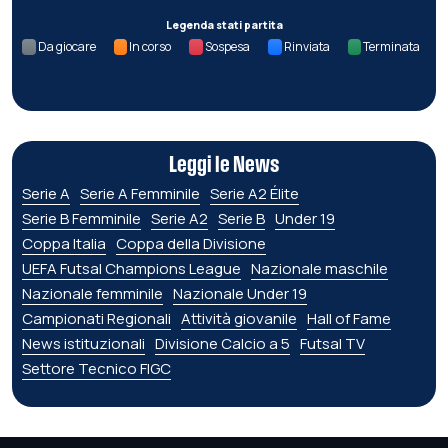
Legenda stati partita
Da giocare
In corso
Sospesa
Rinviata
Terminata
Leggi le News
Serie A
Serie A Femminile
Serie A2 Élite
Serie B Femminile
Serie A2
Serie B
Under 19
Coppa Italia
Coppa della Divisione
UEFA Futsal Champions League
Nazionale maschile
Nazionale femminile
Nazionale Under 19
Campionati Regionali
Attività giovanile
Hall of Fame
News istituzionali
Divisione Calcio a 5
Futsal TV
Settore Tecnico FIGC