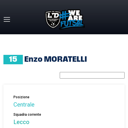
Skip to main content
HOME
»
ENZO MORATELLI
15
Enzo MORATELLI
Posizione
Centrale
Squadra corrente
Lecco