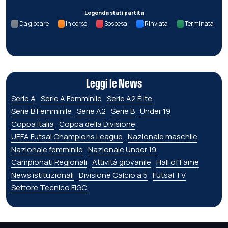
Legenda stati partita
Da giocare
In corso
Sospesa
Rinviata
Terminata
Leggi le News
Serie A
Serie A Femminile
Serie A2 Élite
Serie B Femminile
Serie A2
Serie B
Under 19
Coppa Italia
Coppa della Divisione
UEFA Futsal Champions League
Nazionale maschile
Nazionale femminile
Nazionale Under 19
Campionati Regionali
Attività giovanile
Hall of Fame
News istituzionali
Divisione Calcio a 5
Futsal TV
Settore Tecnico FIGC