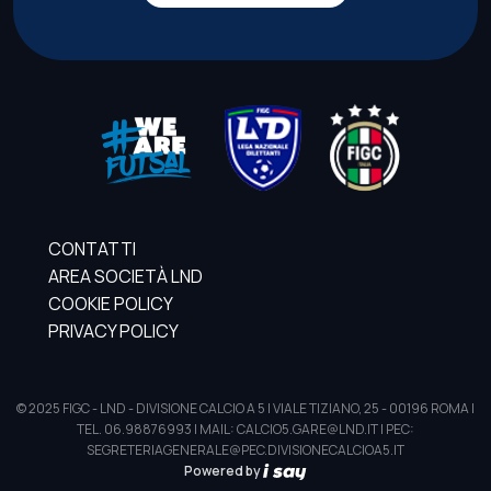
CONTATTI
AREA SOCIETÀ LND
COOKIE POLICY
PRIVACY POLICY
© 2025 FIGC - LND - DIVISIONE CALCIO A 5 | VIALE TIZIANO, 25 - 00196 ROMA |
TEL. 06.98876993 | MAIL: CALCIO5.GARE@LND.IT | PEC:
SEGRETERIAGENERALE@PEC.DIVISIONECALCIOA5.IT
Powered by