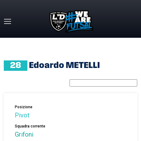
Skip to main content
HOME
»
EDOARDO METELLI
28
Edoardo METELLI
Posizione
Pivot
Squadra corrente
Grifoni