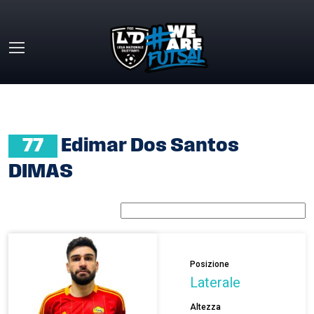
Skip to main content
HOME
»
EDIMAR DOS SANTOS DIMAS
77
Edimar Dos Santos
DIMAS
Posizione
Laterale
Altezza