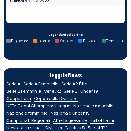
Giornata 1 — 2026-27
Nessun dato per questa giornata.
Legenda stati partita
Da giocare
In corso
Sospesa
Rinviata
Terminata
Leggi le News
Serie A
Serie A Femminile
Serie A2 Élite
Serie B Femminile
Serie A2
Serie B
Under 19
Coppa Italia
Coppa della Divisione
UEFA Futsal Champions League
Nazionale maschile
Nazionale femminile
Nazionale Under 19
Campionati Regionali
Attività giovanile
Hall of Fame
News istituzionali
Divisione Calcio a 5
Futsal TV