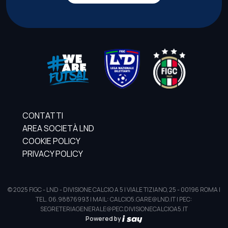
CONTATTI
AREA SOCIETÀ LND
COOKIE POLICY
PRIVACY POLICY
© 2025 FIGC - LND - DIVISIONE CALCIO A 5 | VIALE TIZIANO, 25 - 00196 ROMA |
TEL. 06.98876993 | MAIL: CALCIO5.GARE@LND.IT | PEC:
SEGRETERIAGENERALE@PEC.DIVISIONECALCIOA5.IT
Powered by