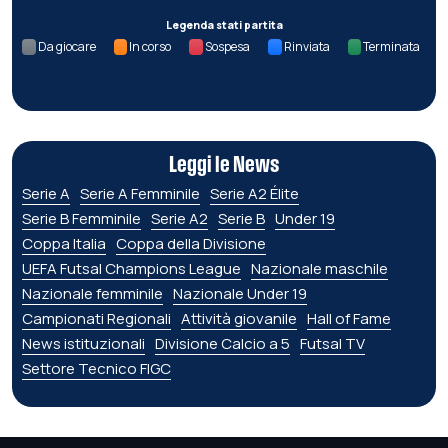
Legenda stati partita
Da giocare
In corso
Sospesa
Rinviata
Terminata
Leggi le News
Serie A
Serie A Femminile
Serie A2 Élite
Serie B Femminile
Serie A2
Serie B
Under 19
Coppa Italia
Coppa della Divisione
UEFA Futsal Champions League
Nazionale maschile
Nazionale femminile
Nazionale Under 19
Campionati Regionali
Attività giovanile
Hall of Fame
News istituzionali
Divisione Calcio a 5
Futsal TV
Settore Tecnico FIGC