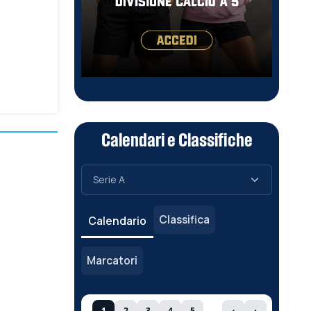
Calendari e Classifiche
Classifica
Calendario
Marcatori
1
2
3
4
5
‹
›