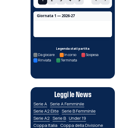
Giornata 1 — 2026-27
Nessun dato per questa giornata.
Legenda stati partita
Da giocare
In corso
Sospesa
Rinviata
Terminata
Leggi le News
Serie A
Serie A Femminile
Serie A2 Élite
Serie B Femminile
Serie A2
Serie B
Under 19
Coppa Italia
Coppa della Divisione