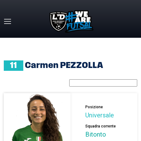
Skip to main content
HOME
»
CARMEN PEZZOLLA
11
Carmen PEZZOLLA
Posizione
Universale
Squadra corrente
Bitonto