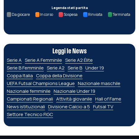
Legenda stati partita
Da giocare
In corso
Sospesa
Rinviata
Terminata
Leggi le News
Serie A
Serie A Femminile
Serie A2 Élite
Serie B Femminile
Serie A2
Serie B
Under 19
Coppa Italia
Coppa della Divisione
UEFA Futsal Champions League
Nazionale maschile
Nazionale femminile
Nazionale Under 19
Campionati Regionali
Attività giovanile
Hall of Fame
News istituzionali
Divisione Calcio a 5
Futsal TV
Settore Tecnico FIGC