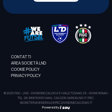
CONTATTI
AREA SOCIETÀ LND
COOKIE POLICY
PRIVACY POLICY
© 2025 FIGC - LND - DIVISIONE CALCIO A 5 | VIALE TIZIANO, 25 - 00196 ROMA |
TEL. 06.98876993 | MAIL: CALCIO5.GARE@LND.IT | PEC:
SEGRETERIAGENERALE@PEC.DIVISIONECALCIOA5.IT
Powered by