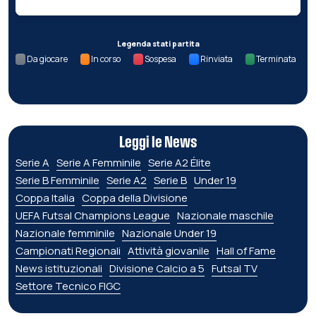
Legenda stati partita
Da giocare
In corso
Sospesa
Rinviata
Terminata
Leggi le News
Serie A
Serie A Femminile
Serie A2 Élite
Serie B Femminile
Serie A2
Serie B
Under 19
Coppa Italia
Coppa della Divisione
UEFA Futsal Champions League
Nazionale maschile
Nazionale femminile
Nazionale Under 19
Campionati Regionali
Attività giovanile
Hall of Fame
News istituzionali
Divisione Calcio a 5
Futsal TV
Settore Tecnico FIGC