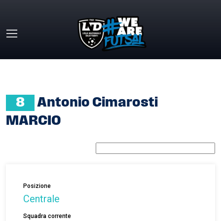
Skip to main content
HOME
»
ANTONIO CIMAROSTI MARCIO
8
Antonio Cimarosti
MARCIO
Posizione
Centrale
Squadra corrente