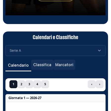
Calendari e Classifiche
Classifica
Marcatori
Calendario
1
2
3
4
5
‹
›
Giornata 1 — 2026-27
Nessun dato per questa giornata.