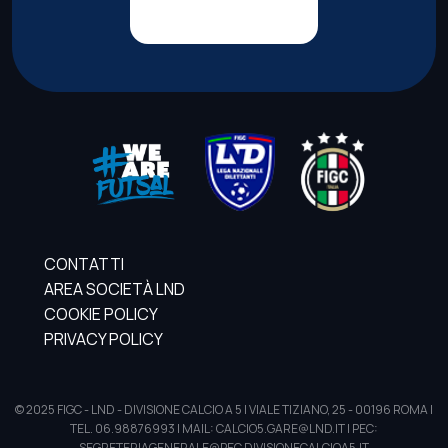
CONTATTI
AREA SOCIETÀ LND
COOKIE POLICY
PRIVACY POLICY
© 2025 FIGC - LND - DIVISIONE CALCIO A 5 | VIALE TIZIANO, 25 - 00196 ROMA |
TEL. 06.98876993 | MAIL: CALCIO5.GARE@LND.IT | PEC:
SEGRETERIAGENERALE@PEC.DIVISIONECALCIOA5.IT