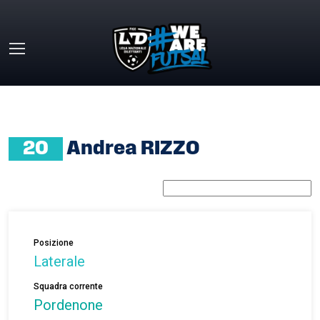
Skip to main content
HOME
»
ANDREA RIZZO
20
Andrea RIZZO
Posizione
Laterale
Squadra corrente
Pordenone