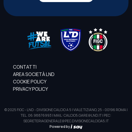
CONTATTI
AREA SOCIETÀ LND
COOKIE POLICY
PRIVACY POLICY
© 2025 FIGC - LND - DIVISIONE CALCIO A 5 | VIALE TIZIANO, 25 - 00196 ROMA |
TEL. 06.98876993 | MAIL: CALCIO5.GARE@LND.IT | PEC:
SEGRETERIAGENERALE@PEC.DIVISIONECALCIOA5.IT
Powered by