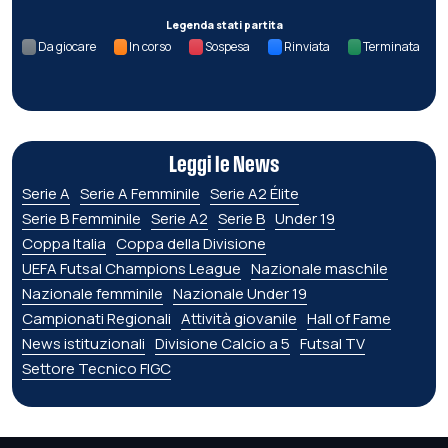
Legenda stati partita
Da giocare
In corso
Sospesa
Rinviata
Terminata
Leggi le News
Serie A
Serie A Femminile
Serie A2 Élite
Serie B Femminile
Serie A2
Serie B
Under 19
Coppa Italia
Coppa della Divisione
UEFA Futsal Champions League
Nazionale maschile
Nazionale femminile
Nazionale Under 19
Campionati Regionali
Attività giovanile
Hall of Fame
News istituzionali
Divisione Calcio a 5
Futsal TV
Settore Tecnico FIGC