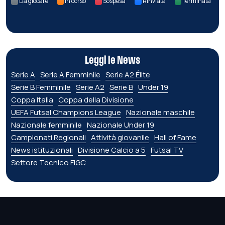
Da giocare
In corso
Sospesa
Rinviata
Terminata
Leggi le News
Serie A
Serie A Femminile
Serie A2 Élite
Serie B Femminile
Serie A2
Serie B
Under 19
Coppa Italia
Coppa della Divisione
UEFA Futsal Champions League
Nazionale maschile
Nazionale femminile
Nazionale Under 19
Campionati Regionali
Attività giovanile
Hall of Fame
News istituzionali
Divisione Calcio a 5
Futsal TV
Settore Tecnico FIGC