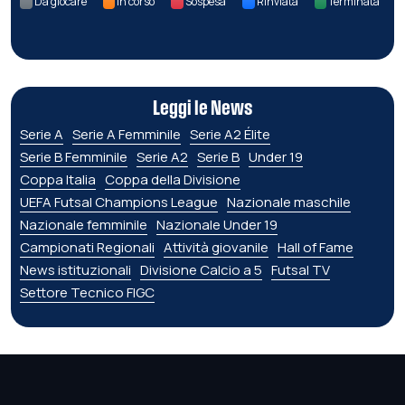
Da giocare
In corso
Sospesa
Rinviata
Terminata
Leggi le News
Serie A
Serie A Femminile
Serie A2 Élite
Serie B Femminile
Serie A2
Serie B
Under 19
Coppa Italia
Coppa della Divisione
UEFA Futsal Champions League
Nazionale maschile
Nazionale femminile
Nazionale Under 19
Campionati Regionali
Attività giovanile
Hall of Fame
News istituzionali
Divisione Calcio a 5
Futsal TV
Settore Tecnico FIGC