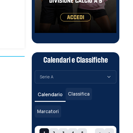
Calendari e Classifiche
Classifica
Calendario
Marcatori
1
2
3
4
5
‹
›