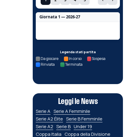
Giornata 1 — 2026-27
Nessun dato per questa giornata.
Legenda stati partita
Da giocare
In corso
Sospesa
Rinviata
Terminata
Leggi le News
Serie A
Serie A Femminile
Serie A2 Élite
Serie B Femminile
Serie A2
Serie B
Under 19
Coppa Italia
Coppa della Divisione