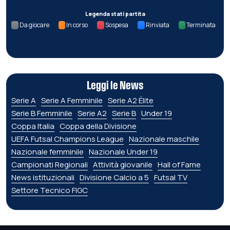
Legenda stati partita
Da giocare
In corso
Sospesa
Rinviata
Terminata
Leggi le News
Serie A
Serie A Femminile
Serie A2 Élite
Serie B Femminile
Serie A2
Serie B
Under 19
Coppa Italia
Coppa della Divisione
UEFA Futsal Champions League
Nazionale maschile
Nazionale femminile
Nazionale Under 19
Campionati Regionali
Attività giovanile
Hall of Fame
News istituzionali
Divisione Calcio a 5
Futsal TV
Settore Tecnico FIGC