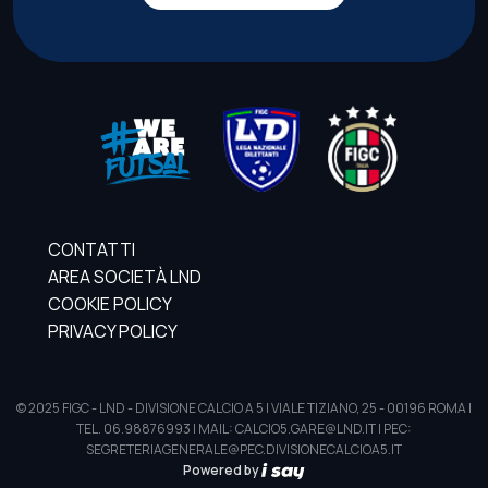
CONTATTI
AREA SOCIETÀ LND
COOKIE POLICY
PRIVACY POLICY
© 2025 FIGC - LND - DIVISIONE CALCIO A 5 | VIALE TIZIANO, 25 - 00196 ROMA |
TEL. 06.98876993 | MAIL: CALCIO5.GARE@LND.IT | PEC:
SEGRETERIAGENERALE@PEC.DIVISIONECALCIOA5.IT
Powered by