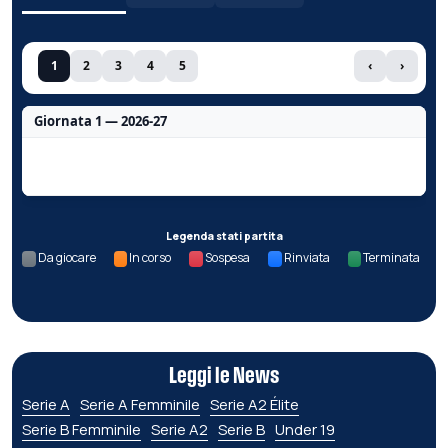
1
2
3
4
5
‹
›
Giornata 1 — 2026-27
Nessun dato per questa giornata.
Legenda stati partita
Da giocare
In corso
Sospesa
Rinviata
Terminata
Leggi le News
Serie A
Serie A Femminile
Serie A2 Élite
Serie B Femminile
Serie A2
Serie B
Under 19