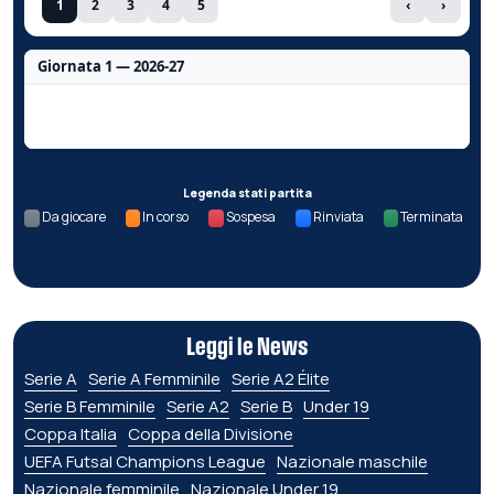
1
2
3
4
5
‹
›
Giornata 1 — 2026-27
Nessun dato per questa giornata.
Legenda stati partita
Da giocare
In corso
Sospesa
Rinviata
Terminata
Leggi le News
Serie A
Serie A Femminile
Serie A2 Élite
Serie B Femminile
Serie A2
Serie B
Under 19
Coppa Italia
Coppa della Divisione
UEFA Futsal Champions League
Nazionale maschile
Nazionale femminile
Nazionale Under 19