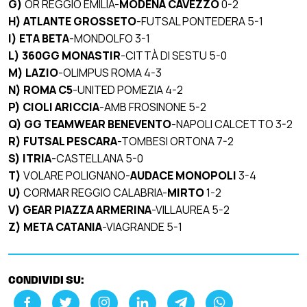
G)
OR REGGIO EMILIA-
MODENA CAVEZZO
0-2
H) ATLANTE GROSSETO
-FUTSAL PONTEDERA 5-1
I) ETA BETA
-MONDOLFO 3-1
L) 360GG MONASTIR
-CITTÀ DI SESTU 5-0
M)
LAZIO
-OLIMPUS ROMA 4-3
N) ROMA C5
-UNITED POMEZIA 4-2
P)
CIOLI ARICCIA
-AMB FROSINONE 5-2
Q) GG TEAMWEAR BENEVENTO
-NAPOLI CALCETTO 3-2
R) FUTSAL PESCARA
-TOMBESI ORTONA 7-2
S) ITRIA
-CASTELLANA 5-0
T)
VOLARE POLIGNANO-
AUDACE MONOPOLI
3-4
U)
CORMAR REGGIO CALABRIA-
MIRTO
1-2
V) GEAR PIAZZA ARMERINA
-VILLAUREA 5-2
Z) META CATANIA
-VIAGRANDE 5-1
CONDIVIDI SU: