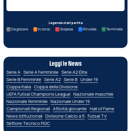
Nessun dato per questa giornata.
Legenda stati partita
Da giocare
In corso
Sospesa
Rinviata
Terminata
Leggi le News
Serie A
Serie A Femminile
Serie A2 Élite
Serie B Femminile
Serie A2
Serie B
Under 19
Coppa Italia
Coppa della Divisione
UEFA Futsal Champions League
Nazionale maschile
Nazionale femminile
Nazionale Under 19
Campionati Regionali
Attività giovanile
Hall of Fame
News istituzionali
Divisione Calcio a 5
Futsal TV
Settore Tecnico FIGC