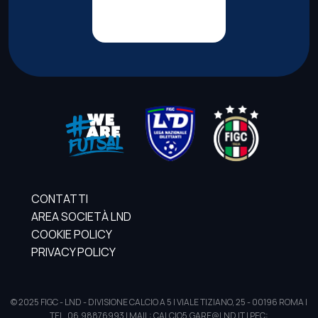
CONTATTI
AREA SOCIETÀ LND
COOKIE POLICY
PRIVACY POLICY
© 2025 FIGC - LND - DIVISIONE CALCIO A 5 | VIALE TIZIANO, 25 - 00196 ROMA |
TEL. 06.98876993 | MAIL: CALCIO5.GARE@LND.IT | PEC: