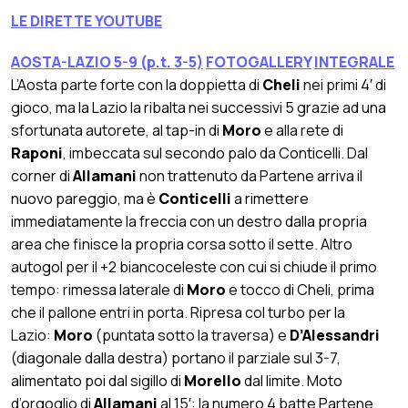
LE DIRETTE YOUTUBE
AOSTA-LAZIO 5-9 (p.t. 3-5)
FOTOGALLERY
INTEGRALE
L’Aosta parte forte con la doppietta di
Cheli
nei primi 4′ di
gioco, ma la Lazio la ribalta nei successivi 5 grazie ad una
sfortunata autorete, al tap-in di
Moro
e alla rete di
Raponi
, imbeccata sul secondo palo da Conticelli. Dal
corner di
Allamani
non trattenuto da Partene arriva il
nuovo pareggio, ma è
Conticelli
a rimettere
immediatamente la freccia con un destro dalla propria
area che finisce la propria corsa sotto il sette. Altro
autogol per il +2 biancoceleste con cui si chiude il primo
tempo: rimessa laterale di
Moro
e tocco di Cheli, prima
che il pallone entri in porta. Ripresa col turbo per la
Lazio:
Moro
(puntata sotto la traversa) e
D’Alessandri
(diagonale dalla destra) portano il parziale sul 3-7,
alimentato poi dal sigillo di
Morello
dal limite. Moto
d’orgoglio di
Allamani
al 15′: la numero 4 batte Partene