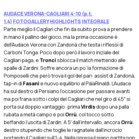
AUDACE VERONA-CAGLIARI 4-10 (p.t.
1.4)
FOTOGALLERY
HIGHLIGHTS
INTEGRALE
Parte meglio il Cagliari che fin da subito prova a prendere
in mano il pallino del gioco, ma la prima occasione è
dell’Audace Verona con Zandonà che testa i riflessi di
Carboni Tonga. Poco dopo però il lavoro iniziale del
Cagliari paga, e
Tronci
sblocca il match mettendo alle
spalle di Zardini. Soffre ancora un po’ la formazione di
Pomposelli che però trova il gol del pari: assist di Zandonà,
tap-in di
Fasani
e nuovo equilibrio al PalaRinaldi. L’Audace
ha sul destro di Persiano l’occasione per passare avanti
ma poi frana sotto i colpi del Cagliari che nel giro di 45″ si
porta sul doppio vantaggio: prima
Virdis
dopo una palla
rubata a metà campo e poi
Orrù
, col tocco sotto
beffando l’uscita di Zardin. A 5′ dall’intervallo, ancora
Orrù
:
destro stupendo che toglie le ragnatele dall’incrocio
portando il Cagliari sull’1-4. Nella ripresa il piano partita non