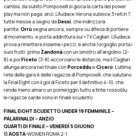
cambia, da subito Pomposelli si gioca la carta del power
play ma non paga, anzi. L’Audace Verona subisce 3 reti in 1′,
tutte messe a segno da
Dessì
, che indirizza la
partita.
Orrù
segna ancora, sempre su difesa di portiere
di movimento, e porta addirittura sul +7 il Cagliari. L’Audace
prova a rimettere insieme i pezzi, e anche l’orgoglio porta i
suoi frutti: prima
Zandonà
con un sinistro all’angolino (2-
8) e poi
Ficeto
(3-8) accorciano le distanze, ma il Cagliari
allunga ancora nel finale con
Porceddu
e
Cicero
. L’ultima
rete della gara è delle ragazze di Pomposelli, che salutano
la Final Eight con il gol di Ficeto per il definitivo 4-10, che
rende meno amaro un pomeriggio tutto a tinte rossoblu:
le ragazze sarde sono in finale scudetto.
FINAL EIGHT SCUDETTO UNDER 19 FEMMINILE –
PALARINALDI – ANZIO
QUARTI DI FINALE – VENERDÌ 5 GIUGNO
1) AOSTA
-WOMEN ROMA 2-1