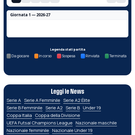
Giornata 1 — 2026-27
Nessun dato per questa giornata.
Legenda stati partita
Da giocare
In corso
Sospesa
Rinviata
Terminata
Leggi le News
Serie A
Serie A Femminile
Serie A2 Élite
Serie B Femminile
Serie A2
Serie B
Under 19
Coppa Italia
Coppa della Divisione
UEFA Futsal Champions League
Nazionale maschile
Nazionale femminile
Nazionale Under 19