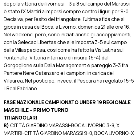
dopo la vittoria dei livornesi – 3 a 8 sul campo del Marassi –
è stato l’X Martiri a imporsi sempre contro i liguri per 9-0.
Decisiva, per l’esito del triangolare, l’ultima sfida che si
gioca in casa del Boca, a Livorno, domenica 21 alle ore 16.
Nel weekend, però, sono iniziati anche gli accoppiamenti,
con la Selecao Libertas che si è imposta 3-5 sul campo
della Villaspeciosa, così come ha fatto la Vis Latina sul
Fontanelle. Vittoria interna e di misura (5-4) del
Gorgoglione sulla Dalia Management e pareggio 3-3 fra
Pantere Nere Catanzaro e i campioni in carica del
Villaurea. Nel posticipo, invece, il Pescara ha regolato 15-5
il Real Fabriano.
FASE NAZIONALE CAMPIONATO UNDER 19 REGIONALE
MASCHILE – PRIMO TURNO
TRIANGOLARI
B)
CITTÀ GIARDINO MARASSI-BOCA LIVORNO 3-8, X
MARTIRI-CITTÀ GIARDINO MARASSI 9-0, BOCA LIVORNO-X